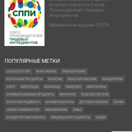
печатного каталога Союза
Производителей Пищевых
Ингредиентов.
Официальное издание СППИ.
ПОПУЛЯРНЫЕ МЕТКИ
СОЮЗОПТТОРГ
МОРОЖЕНОЕ
ХЛЕБОПЕЧЕНИЕ
МОЛОЧНЫЕ ПРОДУКТЫ
НАПИТКИ
ВКУСОАРОМАТИКА
КОНДИТЕРКА
ЭФКО
МИЛОРАДА
ШОКОЛАД
ОБЩЕПИТ
МАРГАРИНЫ
ФУНКЦИОНАЛЬНЫЕ ПРОДУКТЫ
ИНФОРУМ
ПОДСЛАСТИТЕЛИ
ШТЕРН ИНГРЕДИЕНТС
АРОМАТИЗАТОРЫ
ДЕТСКОЕ ПИТАНИЕ
НАУКА
САХАРОЗАМЕНИТЕЛИ
ПИВОВАРЕНИЕ
ПИВО
КОНДИТЕРСКАЯ ГЛАЗУРЬ
ПИЩЕВЫЕ ИНГРЕДИЕНТЫ
СНЕКИ