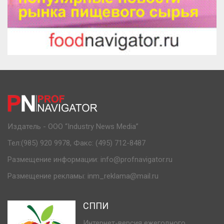
Издатель - ООО “Industry News Media”
Тел:(985) 920 9978, Факс: (495) 712-8487
Размещение информации: info@profnavigator.ru
Размещение рекламы: inm_reklama@mail.ru
СППИ
Интернет-версия ежегодного