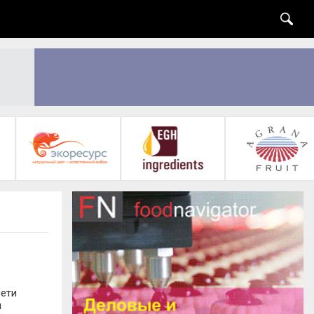
сети
и