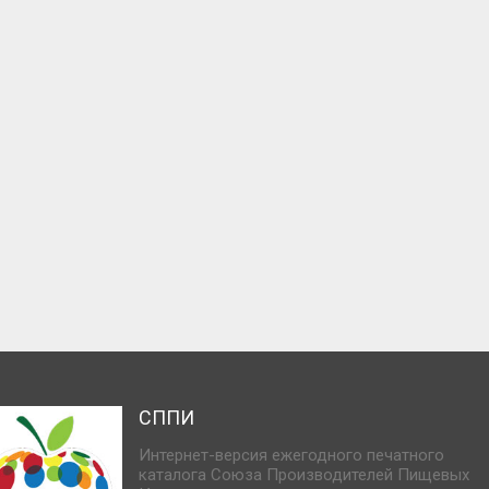
СППИ
Интернет-версия ежегодного печатного
каталога Союза Производителей Пищевых