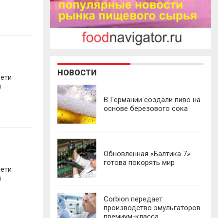
НОВОСТИ
сети
и
В Германии создали пиво на
основе березового сока
Обновленная «Балтика 7»
готова покорять мир
сети
и
Corbion передает
производство эмульгаторов
премиум-класса